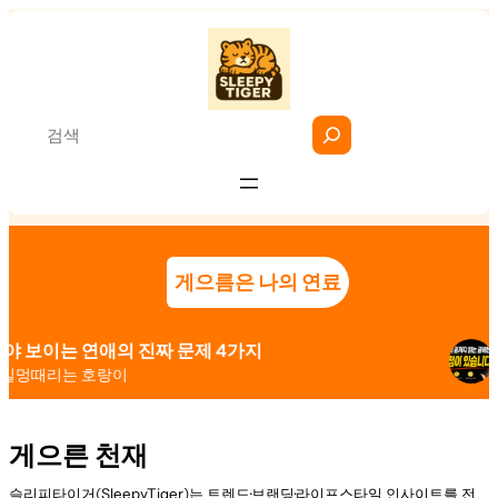
콘
텐
츠
S
로
e
바
a
로
r
가
c
기
h
게으름은 나의 연료
는 연애의 진짜 문제 4가지
사람들
리는 호랑이
2026년
게으른 천재
슬리피타이거(SleepyTiger)는 트렌드·브랜딩·라이프스타일 인사이트를 전